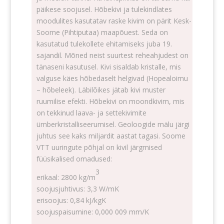
päikese soojusel. Hõbekivi ja tulekindlates
moodulites kasutatav raske kivim on pärit Kesk-
Soome (Pihtiputaa) maapõuest. Seda on
kasutatud tulekollete ehitamiseks juba 19.
sajandil. Mõned neist suurtest reheahjudest on
tänaseni kasutusel. Kivi sisaldab kristalle, mis
valguse käes hõbedaselt helgivad (Hopealoimu
– hõbeleek). Läbilõikes jätab kivi muster
ruumilise efekti. Hõbekivi on moondkivim, mis
on tekkinud laava- ja settekivimite
ümberkristalliseerumisel. Geoloogide mälu järgi
juhtus see kaks miljardit aastat tagasi. Soome
VTT uuringute põhjal on kivil järgmised
füüsikalised omadused:
3
erikaal: 2800 kg/m
soojusjuhtivus: 3,3 W/mK
erisoojus: 0,84 kJ/kgK
soojuspaisumine: 0,000 009 mm/K